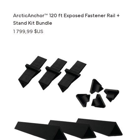
ArcticAnchor™ 120 ft Exposed Fastener Rail +
Stand Kit Bundle
Prix
1 799,99 $US