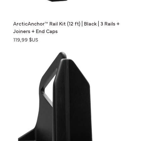
ArcticAnchor™ Rail Kit (12 ft) | Black | 3 Rails +
Joiners + End Caps
Prix
119,99 $US