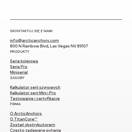
SKONTAKTUJ SIĘ Z NAMI
info@arcticanchors.com
800 N Rainbow Blvd, Las Vegas NV 89107
PRODUKTY
Seria kolejowa
Seria Pro
Miniserial
ZASOBY
Kalkulator serii szynowych
Kalkulator serii Mini i Pro
Testowanie i certyfikacje
FIRMA
O ArcticAnchors
O TitanCore™
Zostań dystrybutorem
Często zadawane pytania