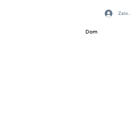
Zaloguj
Dom
 o ochronie prywa
życie: 22 czerwca 