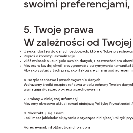
swoimi preferencjami, 
5. Twoje prawa
W zależności od Twojej
Uzyskaj dostęp do danych osobowych, które o Tobie przechowu
Poproś o korekty i aktualizacje.
Złóż wniosek o usunięcie swoich danych, z zastrzeżeniem obow
Możesz w każdej chwili zrezygnować z otrzymywania komunika
Aby skorzystać z tych praw, skontaktuj się z nami pod adresem
6. Bezpieczeństwo i przechowywanie danych
Wdrażamy środki bezpieczeństwa w celu ochrony Twoich danych i p
wymagają dłuższego okresu przechowywania.
7. Zmiany w niniejszej Informacji
Możemy okresowo aktualizować niniejszą Politykę Prywatności. A
8. Skontaktuj się z nami
Jeśli masz jakiekolwiek pytania dotyczące niniejszej Polityki p
Adres e-mail:
info@arcticanchors.com