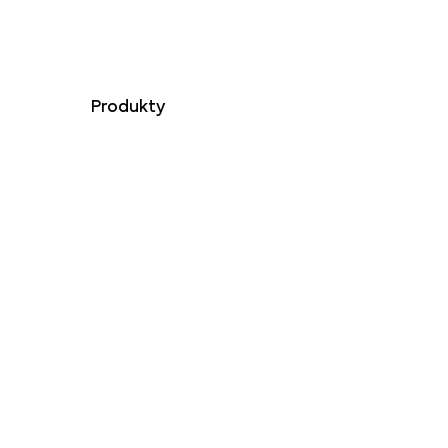
 się
Produkty
tności
2025 r.