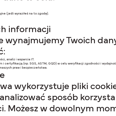
ne (jeśli wyraziłeś na to zgodę).
h informacji
nie wynajmujemy Twoich da
ć:
i, analiz i wsparcia IT.
i certyfikacją (np. SGS, ASTM, GQD) w celu weryfikacji zgodności i wydajnoś
naszych praw i bezpieczeństwa.
ie
wa wykorzystuje pliki cooki
analizować sposób korzystan
ści. Możesz w dowolnym mom