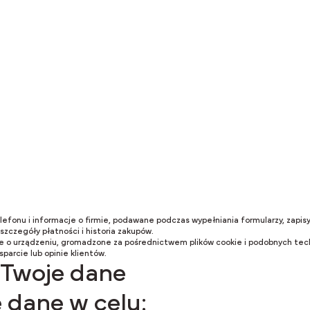
produktów i usług.
które zbieramy
 następujące rodza
lefonu i informacje o firmie, podawane podczas wypełniania formularzy, zapisy
szczegóły płatności i historia zakupów.
acje o urządzeniu, gromadzone za pośrednictwem plików cookie i podobnych tech
parcie lub opinie klientów.
 Twoje dane
 dane w celu: