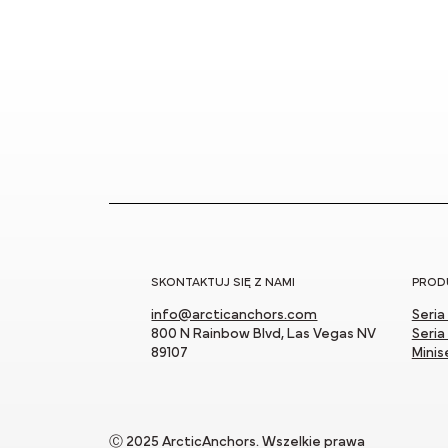
SKONTAKTUJ SIĘ Z NAMI
PROD
info@arcticanchors.com
Seria
800 N Rainbow Blvd, Las Vegas NV
Seria
89107
Minise
Ⓒ 2025 ArcticAnchors. Wszelkie prawa