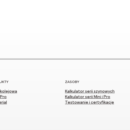
UKTY
ZASOBY
 kolejowa
Kalkulator serii szynowych
 Pro
Kalkulator serii Mini i Pro
rial
Testowanie i certyfikacje