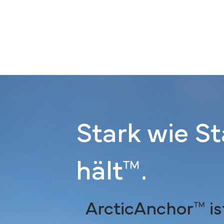
Stark wie St
hält™.
ArcticAnchor™ ist