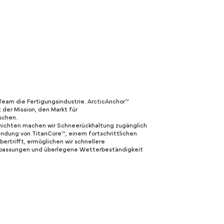
Team die Fertigungsindustrie. ArcticAnchor™
der Mission, den Markt für
schen.
chichten machen wir Schneerückhaltung zugänglich
endung von TitanCore™, einem fortschrittlichen
bertrifft, ermöglichen wir schnellere
npassungen und überlegene Wetterbeständigkeit