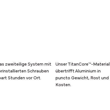
rschied
infache, schnelle
Unterstützt durch
nstallation
Technologie
as zweiteilige System mit
Unser TitanCore™-Material
orinstallierten Schrauben
übertrifft Aluminium in
part Stunden vor Ort.
puncto Gewicht, Rost und
Kosten.