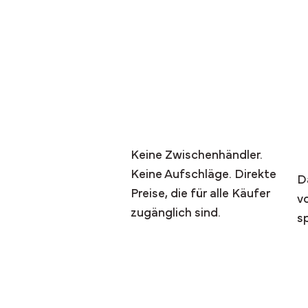
Der ArcticAnchor™-Unte
Faire Preise für alle
E
I
Keine Zwischenhändler.
Keine Aufschläge. Direkte
D
Preise, die für alle Käufer
v
zugänglich sind.
s