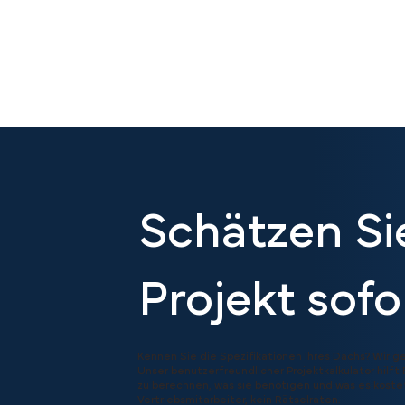
Schätzen Sie
Projekt sofo
Kennen Sie die Spezifikationen Ihres Dachs? Wir g
Unser benutzerfreundlicher Projektkalkulator hil
zu berechnen, was sie benötigen und was es koste
Vertriebsmitarbeiter, kein Rätselraten.