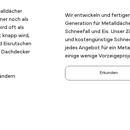
alldächer
Wir entwickeln und fertig
mer noch als
Generation für Metalldäche
ird oft als
Schneefall und Eis. Unser Zi
 knapp wird,
und kostengünstige Schnee
d Eisrutschen
jedes Angebot für ein Metal
m Dachdecker
einige wenige Vorzeigeproj
Erkunden
ändern.