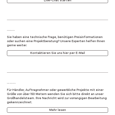
Live-Chat starten
Kontaktieren Sie unser Expertenteam
Sie haben eine technische Frage, benötigen Preisinformationen
oder suchen eine Projektberatung? Unsere Experten helfen Ihnen
gerne weiter.
Kontaktieren Sie uns hier per E-Mail
Großhandels- und Großprojektanfragen
Für Händler, Auftragnehmer oder gewerbliche Projekte mit einer
Größe von über 150 Metern wenden Sie sich bitte direkt an unser
Großhandelsteam. Ihre Nachricht wird zur vorrangigen Bearbeitung
gekennzeichnet.
Mehr lesen